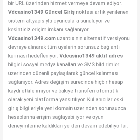
bir URL üzerinden hizmet vermeye devam ediyor.
Vdcasino1349 Güncel Giriş
noktası artık yenilenen
sistem altyapısıyla oyunculara sunuluyor ve
kesintisiz erişim imkanı sağlanıyor.
Vdcasino1349.com
uzantısının alternatif versiyonu
devreye alınarak tüm üyelerin sorunsuz bağlantı
kurması hedefleniyor.
Vdcasino1349 aktif adres
bilgisi sosyal medya kanalları ve SMS bildirimleri
üzerinden düzenli paylaşılarak güncel kalınması
sağlanıyor. Adres değişim sürecinde hiçbir hesap
kaydı etkilenmiyor ve bakiye transferi otomatik
olarak yeni platforma yansıtılıyor. Kullanıcılar eski
giriş bilgileriyle yeni domain üzerinden sorunsuzca
hesaplarına erişim sağlayabiliyor ve oyun
deneyimlerine kaldıkları yerden devam edebiliyorlar.