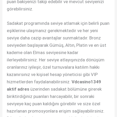
puan bakiyenizi takip edebilir ve mevcut seviyenizi
görebilirsiniz.
Sadakat programında seviye atlamak için belirli puan
eşiklerine ulaşmanız gerekmektedir ve her yeni
seviye daha cazip avantajlar sunmaktadır. Bronz
seviyeden başlayarak Gümüş, Altın, Platin ve en üst
kademe olan Elmas seviyesine kadar
ilerleyebilirsiniz. Her seviye atlayışınızda dönüşüm
oranlarınız iyileşir, özel turnuvalara katılım hakkı
kazanırsınız ve kişisel hesap yöneticisi gibi VIP
hizmetlerden faydalanabilirsiniz.
Vdcasino1349
aktif adres
üzerinden sadakat bölümüne girerek
biriktirdiğiniz puanları harcayabilir, bir sonraki
seviyeye kaç puan kaldığını görebilir ve size özel
hazırlanan promosyonlara erişim sağlayabilirsiniz.