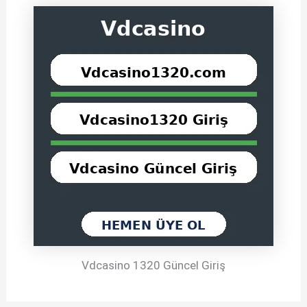
Vdcasino 1320 Güncel Giriş