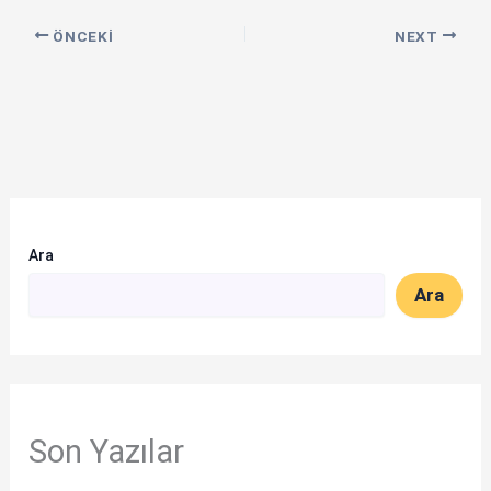
ÖNCEKI
NEXT
Ara
Ara
Son Yazılar