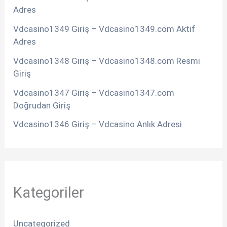
Adres
Vdcasino1349 Giriş – Vdcasino1349.com Aktif
Adres
Vdcasino1348 Giriş – Vdcasino1348.com Resmi
Giriş
Vdcasino1347 Giriş – Vdcasino1347.com
Doğrudan Giriş
Vdcasino1346 Giriş – Vdcasino Anlık Adresi
Kategoriler
Uncategorized