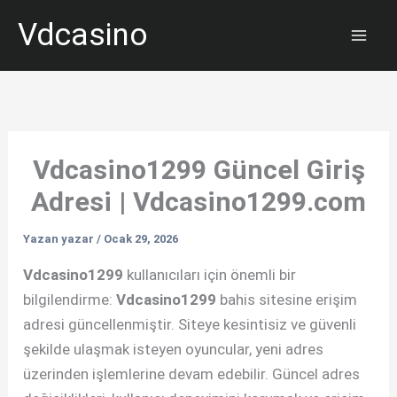
İçeriğe
Vdcasino
atla
Mai
Men
Vdcasino1299 Güncel Giriş
Adresi | Vdcasino1299.com
Yazan
yazar
/
Ocak 29, 2026
Vdcasino1299
kullanıcıları için önemli bir
bilgilendirme:
Vdcasino1299
bahis sitesine erişim
adresi güncellenmiştir. Siteye kesintisiz ve güvenli
şekilde ulaşmak isteyen oyuncular, yeni adres
üzerinden işlemlerine devam edebilir. Güncel adres