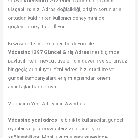
siteye
Vdcasino1297.com
üzerinden güvenle
ulaşabilirsiniz. Adres değişikliği, erişim sorunlarını
ortadan kaldırırken kullanıcı deneyimini de
güçlendirmeyi hedefliyor.
Kısa sürede indekslenen bu duyuru ile
Vdcasino1297 Güncel Giriş Adresi
net biçimde
paylaşılırken, mevcut üyeler için güvenli ve sorunsuz
bir geçiş sunuluyor. Yeni adres, hız, stabilite ve
güncel kampanyalara erişim açısından önemli
avantajlar barındırıyor.
Vdcasino Yeni Adresinin Avantajları
Vdcasino yeni adres
ile birlikte kullanıcılar, güncel
oyunlar ve promosyonlara anında erişim
sağlayabiliyor. Mobil uyumlu yapı sayesinde