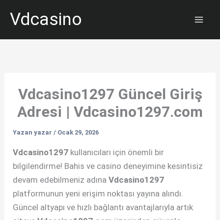
İçeriğe
Vdcasino
atla
Mai
Men
Vdcasino1297 Güncel Giriş
Adresi | Vdcasino1297.com
Yazan
yazar
/
Ocak 29, 2026
Vdcasino1297
kullanıcıları için önemli bir
bilgilendirme! Bahis ve casino deneyimine kesintisiz
devam edebilmeniz adına
Vdcasino1297
platformunun yeni erişim noktası yayına alındı.
Güncel altyapı ve hızlı bağlantı avantajlarıyla artık