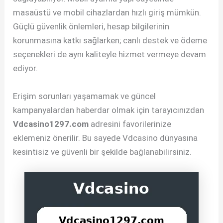
masaüstü ve mobil cihazlardan hızlı giriş mümkün.
Güçlü güvenlik önlemleri, hesap bilgilerinin
korunmasına katkı sağlarken; canlı destek ve ödeme
seçenekleri de aynı kaliteyle hizmet vermeye devam
ediyor.
Erişim sorunları yaşamamak ve güncel
kampanyalardan haberdar olmak için tarayıcınızdan
Vdcasino1297.com
adresini favorilerinize
eklemeniz önerilir. Bu sayede Vdcasino dünyasına
kesintisiz ve güvenli bir şekilde bağlanabilirsiniz.