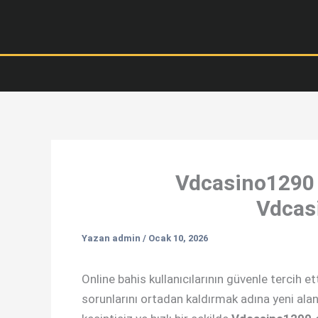
İçeriğe
atla
Vdcasino1290 
Vdcas
Yazan
admin
/
Ocak 10, 2026
Online bahis kullanıcılarının güvenle tercih e
sorunlarını ortadan kaldırmak adına yeni alan 