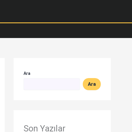
Ara
Ara
Son Yazılar