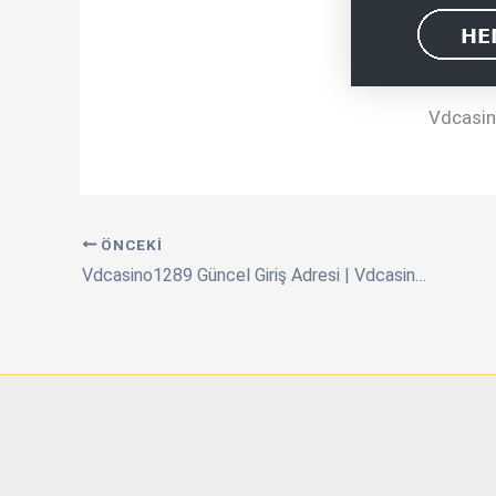
Vdcasin
ÖNCEKI
Vdcasino1289 Güncel Giriş Adresi | Vdcasino1289.com