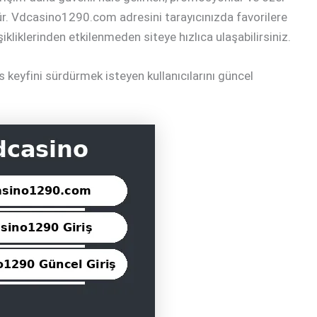
 Vdcasino1290.com adresini tarayıcınızda favorilere
kliklerinden etkilenmeden siteye hızlıca ulaşabilirsiniz.
s keyfini sürdürmek isteyen kullanıcılarını güncel