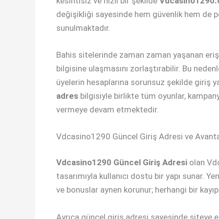
kesintisiz ve hızlı bir şekilde
Vdcasino1290
değişikliği sayesinde hem güvenlik hem de p
sunulmaktadır.
Bahis sitelerinde zaman zaman yaşanan erişim
bilgisine ulaşmasını zorlaştırabilir. Bu nede
üyelerin hesaplarına sorunsuz şekilde giriş 
adres
bilgisiyle birlikte tüm oyunlar, kampany
vermeye devam etmektedir.
Vdcasino1290 Güncel Giriş Adresi ve Avantaj
Vdcasino1290 Güncel Giriş Adresi
olan Vdc
tasarımıyla kullanıcı dostu bir yapı sunar. Yen
ve bonuslar aynen korunur; herhangi bir kay
Ayrıca güncel giriş adresi sayesinde siteye 