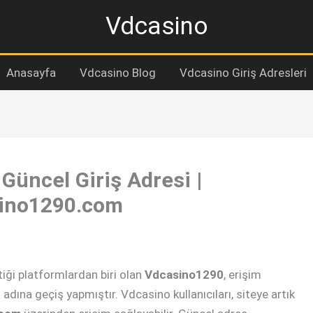
Vdcasino
Anasayfa
Vdcasino Blog
Vdcasino Giriş Adresleri
Güncel Giriş Adresi |
ino1290.com
ttiği platformlardan biri olan
Vdcasino1290
, erişim
adına geçiş yapmıştır. Vdcasino kullanıcıları, siteye artık