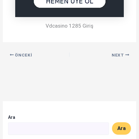
Vdcasino 1285 Giriş
ÖNCEKI
NEXT
Ara
Ara