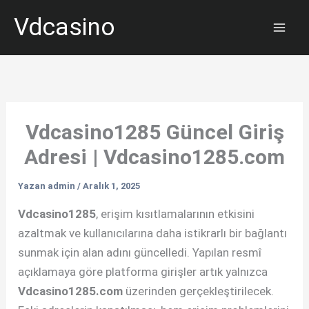
İçeriğe
Vdcasino
atla
Mai
Men
Vdcasino1285 Güncel Giriş
Adresi | Vdcasino1285.com
Yazan
admin
/
Aralık 1, 2025
Vdcasino1285
, erişim kısıtlamalarının etkisini
azaltmak ve kullanıcılarına daha istikrarlı bir bağlantı
sunmak için alan adını güncelledi. Yapılan resmî
açıklamaya göre platforma girişler artık yalnızca
Vdcasino1285.com
üzerinden gerçekleştirilecek.