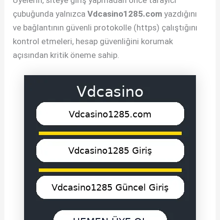
çubuğunda yalnızca
Vdcasino1285.com
yazdığını
ve bağlantının güvenli protokolle (https) çalıştığını
kontrol etmeleri, hesap güvenliğini korumak
açısından kritik öneme sahip.