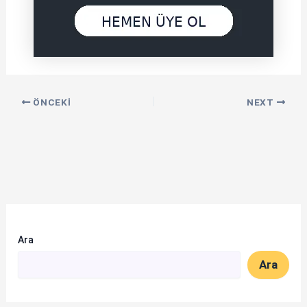
ÖNCEKI
NEXT
Ara
Ara