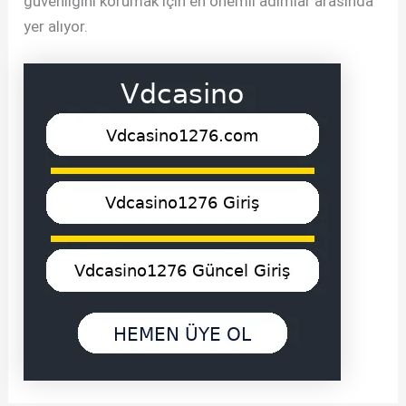
güvenliğini korumak için en önemli adımlar arasında
yer alıyor.