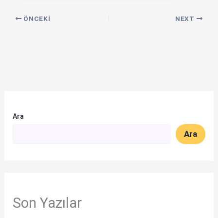
ÖNCEKI
NEXT
Ara
Ara
Son Yazılar