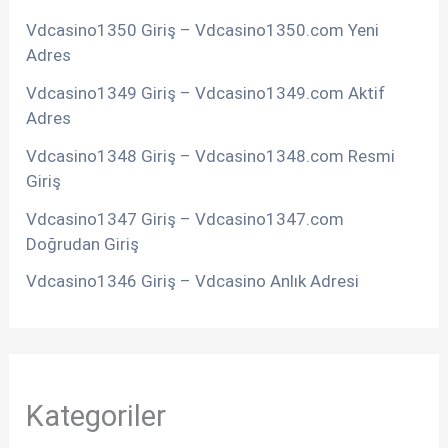
Vdcasino1350 Giriş – Vdcasino1350.com Yeni
Adres
Vdcasino1349 Giriş – Vdcasino1349.com Aktif
Adres
Vdcasino1348 Giriş – Vdcasino1348.com Resmi
Giriş
Vdcasino1347 Giriş – Vdcasino1347.com
Doğrudan Giriş
Vdcasino1346 Giriş – Vdcasino Anlık Adresi
Kategoriler