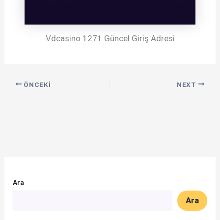
Vdcasino 1271 Güncel Giriş Adresi
ÖNCEKI
NEXT
Ara
Ara