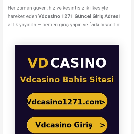
Her zaman güven, hız ve kesintisizlik ilkesiyle
hareket eden
Vdcasino 1271 Güncel Giriş Adresi
artık yayında — hemen giriş yapın ve farkı hissedin!