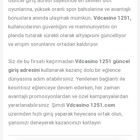
Güncel giriş adresi sayesinde en sevilen slot
oyunlarına, yüksek oranlı spor bahislerine ve avantajlı
bonuslara anında ulaşmak mümkün
. Vdcasino 1251,
kullanıcılarının güvenliğini ve memnuniyetini ön
planda tutarak sürekli olarak altyapısını güncelliyor
ve erişim sorunlarını ortadan kaldırıyor.
Siz de bu fırsatı kaçırmadan
Vdcasino 1251 güncel
giriş adresini
kullanarak kazanç dolu bir eğlence
dünyasına adım atabilirsiniz. Yenilenen bağlantı ile
kesintisiz eğlenceye devam ederken, her zaman
avantajlı promosyonlardan ve özel kampanyalardan
yararlanabilirsiniz. Şimdi
Vdcasino 1251.com
üzerinden hızlı giriş yaparak heyecana ortak olun,
şansınızı deneyerek kazancınızı katlayın.