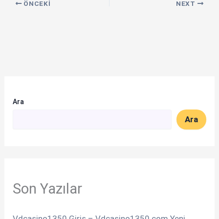
ÖNCEKI
NEXT
Ara
Ara
Son Yazılar
Vdcasino1350 Giriş – Vdcasino1350.com Yeni